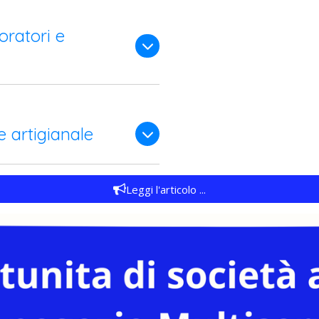
oratori e
 artigianale
Leggi l'articolo ...