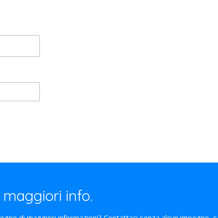
 maggiori info.
sogno di maggiori informazioni? Contattaci senza alcun impegno,