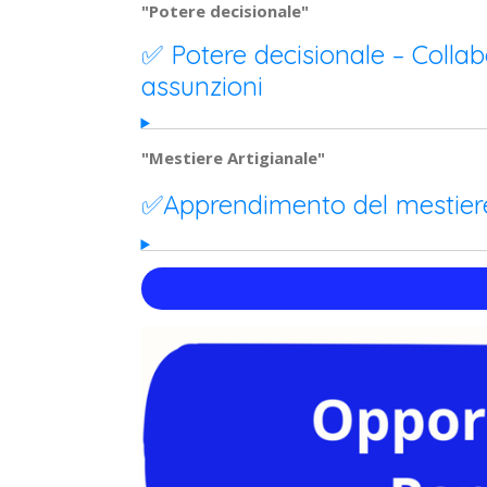
"Potere decisionale"
✅ Potere decisionale – Collab
assunzioni
"Mestiere Artigianale"
✅Apprendimento del mestiere