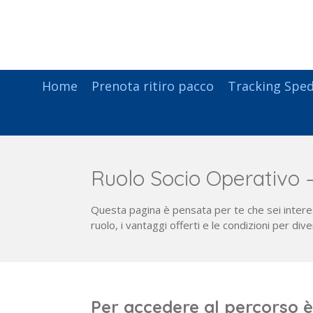
Vai
al
contenuto
principale
Home
Prenota ritiro pacco
Tracking Sped
Ruolo Socio Operativo – 
Questa pagina è pensata per te che sei interess
ruolo, i vantaggi offerti e le condizioni per div
Per accedere al percorso è