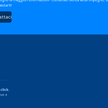
 aiutarti!
attaci
click.
ove e