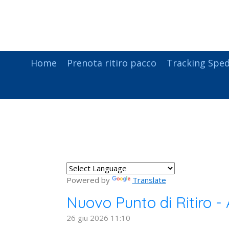
Vai
al
contenuto
principale
Home
Prenota ritiro pacco
Tracking Sped
Powered by
Translate
Nuovo Punto di Ritiro -
26 giu 2026
11:10