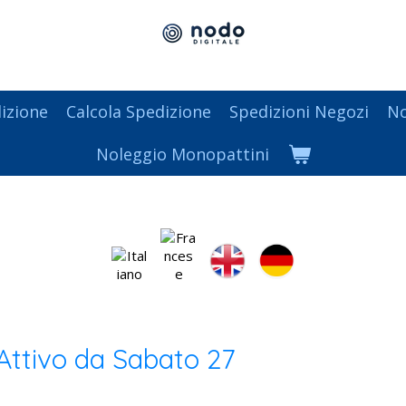
izione
Calcola Spedizione
Spedizioni Negozi
No
Noleggio Monopattini
 Attivo da Sabato 27