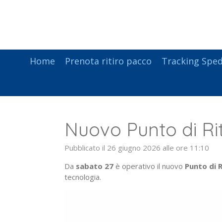
Vai
al
contenuto
principale
Home
Prenota ritiro pacco
Tracking Sped
Nuovo Punto di Rit
Pubblicato il 26 giugno 2026 alle ore 11:10
Da
sabato 27
è operativo il nuovo
Punto di 
tecnologia.