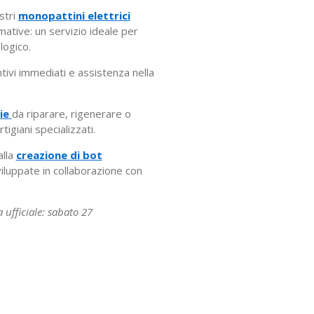
stri
monopattini elettrici
mative: un servizio ideale per
logico.
tivi immediati e assistenza nella
ie
da riparare, rigenerare o
igiani specializzati.
alla
creazione di bot
viluppate in collaborazione con
 ufficiale: sabato 27