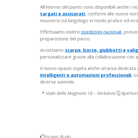
All’interno del punto sono disponibili anche i no
targati e assicurati
, conformi alle nuove nor
muoversi sul lungolago in modo pratico ed eco
Effettuiamo inoltre
spedizioni nazionali
, preven
preparazione del pacco.
Accettiamo
scarpe, borse, giubbotti e valig
personalizzare grazie alla collaborazione con art
Il nuovo spazio ospita anche un’area dedicata 
intelligenti e automazioni professionali
, s
diverse aziende.
📍
Viale delle Magnolie 18 – Verbania
🗓️
Apertura
scopri di più