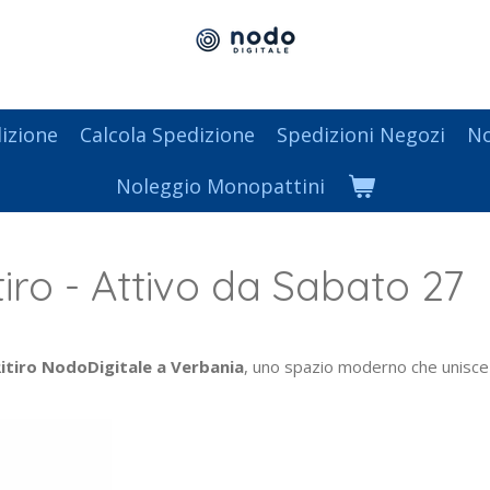
izione
Calcola Spedizione
Spedizioni Negozi
No
Noleggio Monopattini
iro - Attivo da Sabato 27
Ritiro NodoDigitale a Verbania
, uno spazio moderno che unisce l