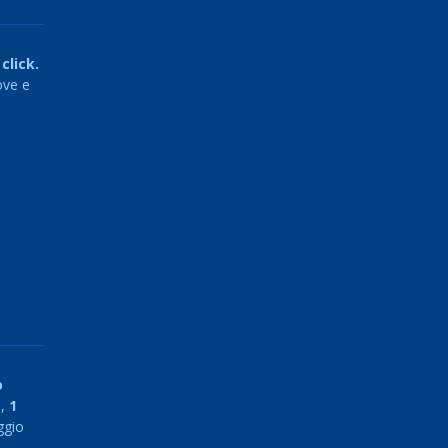
click.
ove e
o
ù,
1
ggio