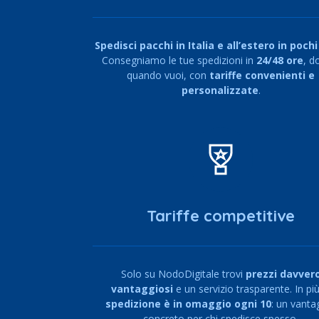
Spedisci pacchi in Italia e all’estero in pochi 
Consegniamo le tue spedizioni in
24/48 ore
, d
quando vuoi, con
tariffe convenienti e
personalizzate
.
Tariffe competitive
Solo su NodoDigitale trovi
prezzi davver
vantaggiosi
e un servizio trasparente. In pi
spedizione è in omaggio ogni 10
: un vanta
concreto per chi spedisce spesso.